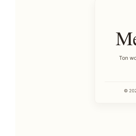
Me
Ton wo
© 202